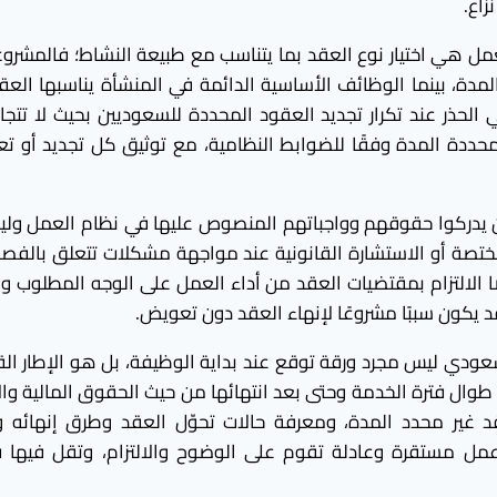
زاع.
لعمل هي اختيار نوع العقد بما يتناسب مع طبيعة النشاط؛ فالمشرو
لمدة، بينما الوظائف الأساسية الدائمة في المنشأة يناسبها العق
لحذر عند تكرار تجديد العقود المحددة للسعوديين بحيث لا تتجاوز
حددة المدة وفقًا للضوابط النظامية، مع توثيق كل تجديد أو تع
 يدركوا حقوقهم وواجباتهم المنصوص عليها في نظام العمل ولي
مختصة أو الاستشارة القانونية عند مواجهة مشكلات تتعلق بالفصل
ضًا الالتزام بمقتضيات العقد من أداء العمل على الوجه المطلوب وا
قد يكون سببًا مشروعًا لإنهاء العقد دون تعويض.
ودي ليس مجرد ورقة توقع عند بداية الوظيفة، بل هو الإطار الق
وال فترة الخدمة وحتى بعد انتهائها من حيث الحقوق المالية والا
د غير محدد المدة، ومعرفة حالات تحوّل العقد وطرق إنهائه 
عمل مستقرة وعادلة تقوم على الوضوح والالتزام، وتقل فيها ف