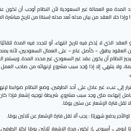
د المدة مع العمالة غير السعودية لأن النظام أوجب أن تكون ع
وإذا خلا العقد من بيان مدته تُعد مدته (سنة) من تاريخ مباشرة ال
عقد الذي لا يُذكر فيه تاريخ انتهاء، أو تتجدد فيه المدة تلقائيًا 
 العقود يطبق – كأصل عام – على العمال السعوديين، لأنه يمنحهم 
 يجيز النظام أن يكون عقد غير السعودي غير محدد المدة. ويستمر الع
ة، ولا ينتهي إلا إذا وُجد سبب مشروع لإنهائه من صاحب العمل أ
.
رار إلى عبء غير عادل على أحد الطرفين، وضع النظام ضوابط لإنها
عامل إنهاءه متى وجد سبب مشروع، شريطة توجيه إشعار فإذا كان
لا تقل فترة الإشعار عن ستين يومًا.
والأجر يدفع شهريًا) : يجب ألا تقل فترة الإشعار عن ثلاثين يومًا.
يًا (يومي، أسبوعي): تكون مدة الإشعار ثلاثين يومًا لكلا الطرفين